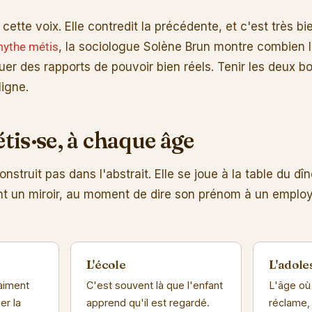
cette voix. Elle contredit la précédente, et c'est très bi
 mythe métis
, la sociologue Solène Brun montre combien l
 des rapports de pouvoir bien réels. Tenir les deux bout
ligne.
is·se, à chaque âge
nstruit pas dans l'abstrait. Elle se joue à la table du dî
nt un miroir, au moment de dire son prénom à un emplo
L'école
L'adol
'aiment
C'est souvent là que l'enfant
L'âge où
er la
apprend qu'il est regardé.
réclame,