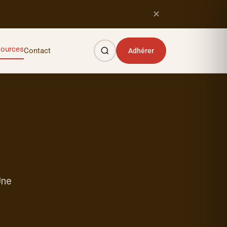
✕
sources
Contact
Adhérer
Une