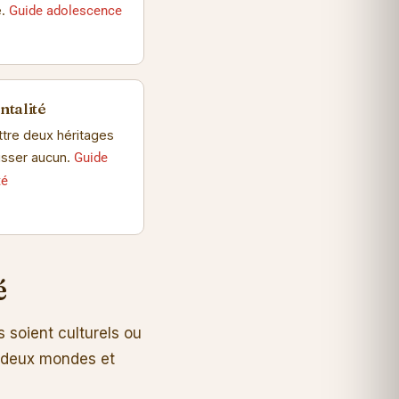
e.
Guide adolescence
ntalité
tre deux héritages
lisser aucun.
Guide
té
é
s soient culturels ou
e deux mondes et