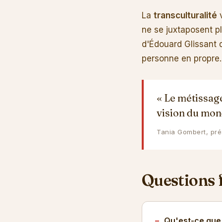
La
transculturalité
v
ne se juxtaposent pl
d'Édouard Glissant
personne en propre.
« Le métissag
vision du mond
Tania Gombert, pr
Questions 
Qu'est-ce que 