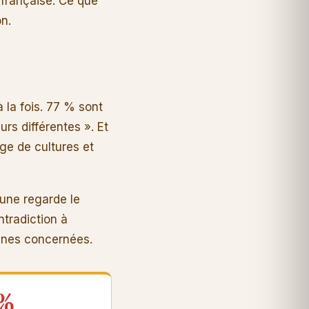
 française. Ce que
n.
 la fois. 77 % sont
rs différentes ». Et
ge de cultures et
une regarde le
ntradiction à
sonnes concernées.
 %