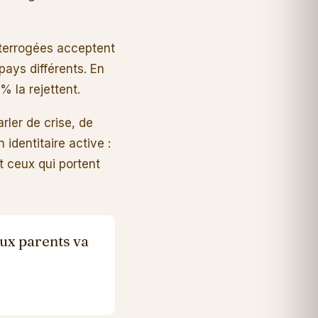
nterrogées acceptent
ays différents. En
% la rejettent.
rler de crise, de
identitaire active :
t ceux qui portent
eux parents va