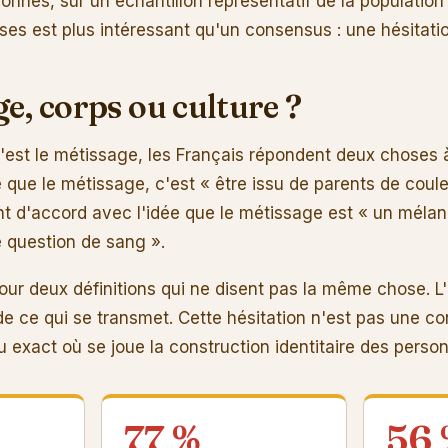
onnes, sur un échantillon représentatif de la population
ses est plus intéressant qu'un consensus : une hésitatio
e, corps ou culture ?
'est le métissage, les Français répondent deux choses à
 que le métissage, c'est « être issu de parents de couleu
 d'accord avec l'idée que le métissage est « un mélan
 question de sang ».
r deux définitions qui ne disent pas la même chose. L'
de ce qui se transmet. Cette hésitation n'est pas une co
lieu exact où se joue la construction identitaire des per
77 %
56