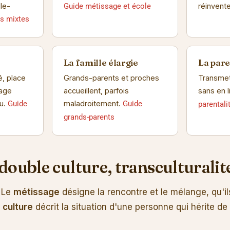
lle-
réinvent
Guide métissage et école
s mixtes
La famille élargie
La pare
é, place
Grands-parents et proches
Transmet
sage
accueillent, parfois
sans en 
au.
maladroitement.
Guide
Guide
parentali
grands-parents
double culture, transculturalit
 Le
métissage
désigne la rencontre et le mélange, qu'il
 culture
décrit la situation d'une personne qui hérite d