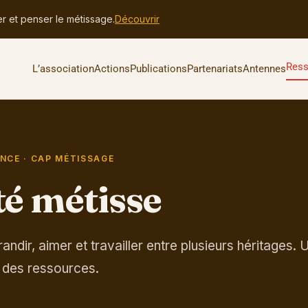
er et penser le métissage.
Découvrir
Res
L’association
Actions
Publications
Partenariats
Antennes
ENCE · CAP MÉTISSAGE
té métisse
andir, aimer et travailler entre plusieurs héritages. 
 des ressources.